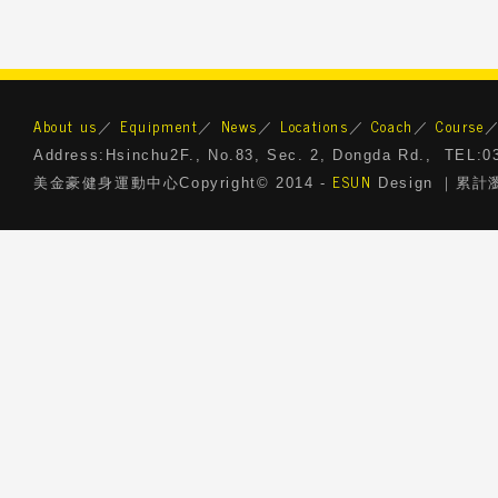
About us
Equipment
News
Locations
Coach
Course
／
／
／
／
／
Address:Hsinchu2F., No.83, Sec. 2, Dongda Rd., TEL:
ESUN
美金豪健身運動中心Copyright© 2014 -
Design ｜累