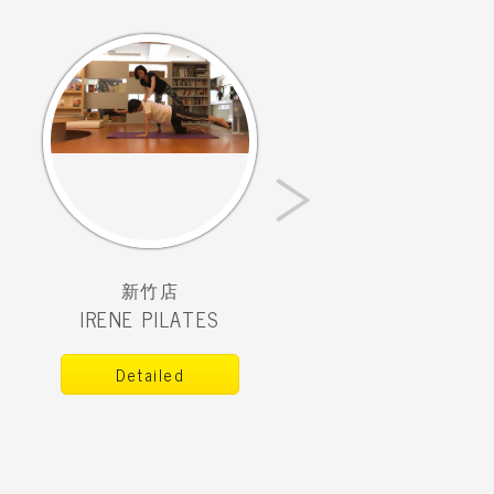
›
新竹店
IRENE PILATES
Detailed