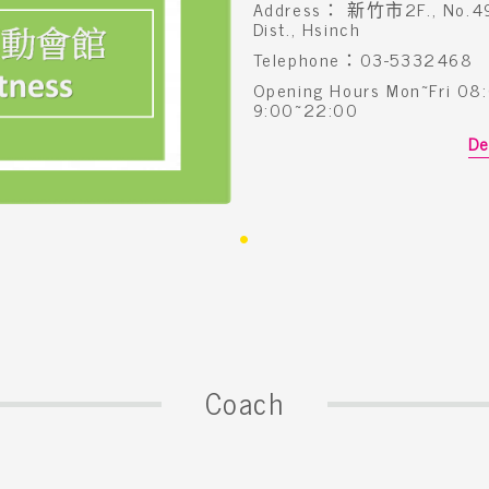
Address： 新竹市2F., No.49-3
Dist., Hsinch
Telephone：03-5332468
Opening Hours Mon~Fri 08
9:00~22:00
De
•
Coach