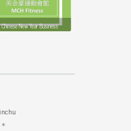
Chinese New Year Business
s
024-01-31
詳全文
inchu
＊