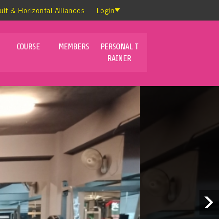
uit & Horizontal Alliances
Login
COURSE
MEMBERS
PERSONAL T
RAINER