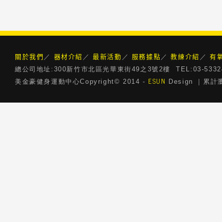
關於我們
器材介紹
最新活動
服務據點
教練介紹
有
／
／
／
／
／
總公司地址:300新竹市北區光華東街49之3號2樓 TEL:03-5332468 
ESUN
美金豪健身運動中心Copyright© 2014 -
Design ｜累