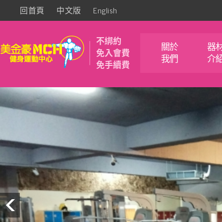
回首頁
中文版
English
不綁約
關於
器
免入會費
我們
介
免手續費