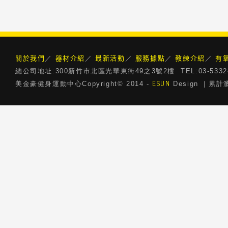
關於我們
器材介紹
最新活動
服務據點
教練介紹
有
／
／
／
／
／
總公司地址:300新竹市北區光華東街49之3號2樓 TEL:03-5332468 
ESUN
美金豪健身運動中心Copyright© 2014 -
Design ｜累