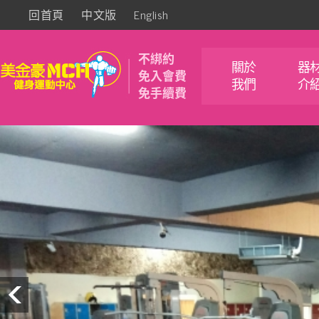
回首頁
中文版
English
不綁約
關於
器
免入會費
我們
介
免手續費