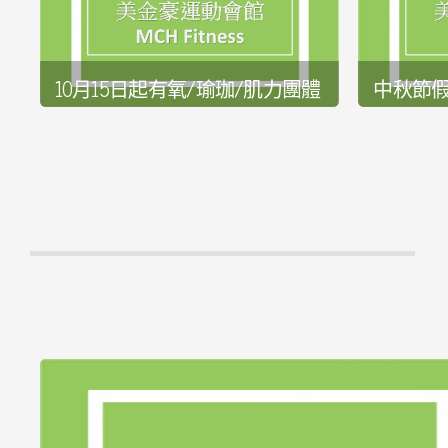
10月15日起有氧/瑜珈/肌力團體
中秋節
課程正式上線，請參考有氧課
常營業，
程頁面及老師師資介紹。
發佈日期:20
發佈日期:2018-09-27
詳全文