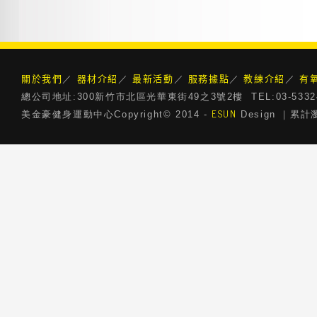
關於我們
器材介紹
最新活動
服務據點
教練介紹
有
／
／
／
／
／
總公司地址:300新竹市北區光華東街49之3號2樓 TEL:03-5332468 
ESUN
美金豪健身運動中心Copyright© 2014 -
Design ｜累