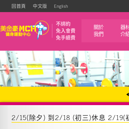
回首頁
中文版
English
不綁約
關於
器
免入會費
我們
介
免手續費
2/15(除夕) 到2/18 (初三)休息 2/1