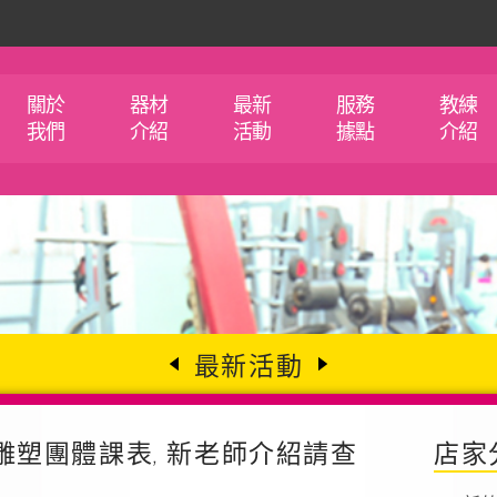
關於
器材
最新
服務
教練
我們
介紹
活動
據點
介紹
最新活動
雕塑團體課表, 新老師介紹請查
店家