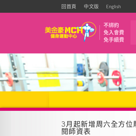
回首頁
中文版
English
不綁約
免入會費
免手續費
3月起新增周六全方位
閱師資表