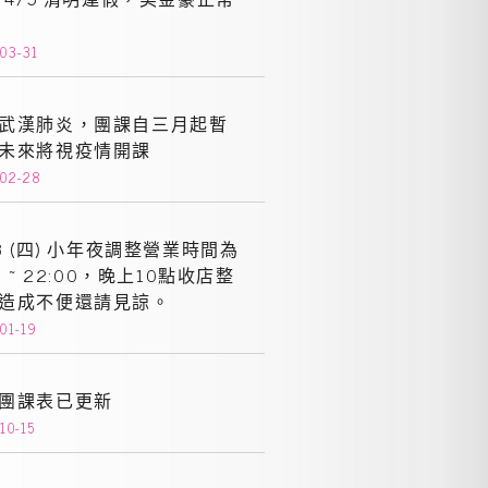
03-31
武漢肺炎，團課自三月起暫
未來將視疫情開課
-02-28
23 (四) 小年夜調整營業時間為
0 ~ 22:00，晚上10點收店整
造成不便還請見諒。
01-19
團課表已更新
10-15