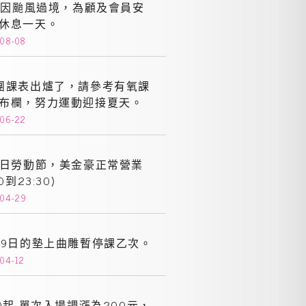
9 因颱風過境，為顧及會員安
休息一天。
-08-08
團課表出爐了，請參考有氧課
布欄，努力運動迎接夏天。
-06-22
1日勞動節，美金豪正常營業
00到23:30)
-04-29
19日的墊上曲雕暫停課乙次。
-04-12
10起 單次入場調漲為200元，