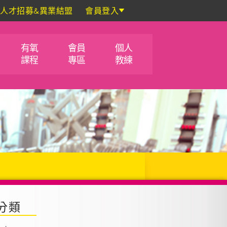
人才招募&異業結盟
會員登入
有氧
會員
個人
課程
專區
教練
分類