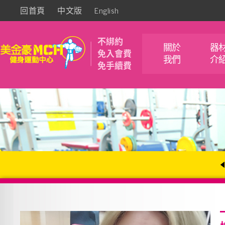
回首頁
中文版
English
不綁約
關於
器
免入會費
我們
介
免手續費