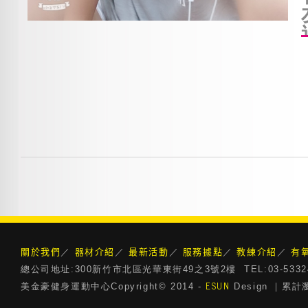
關於我們
器材介紹
最新活動
服務據點
教練介紹
有
／
／
／
／
／
總公司地址:300新竹市北區光華東街49之3號2樓 TEL:03-5332468 
ESUN
美金豪健身運動中心Copyright© 2014 -
Design ｜累