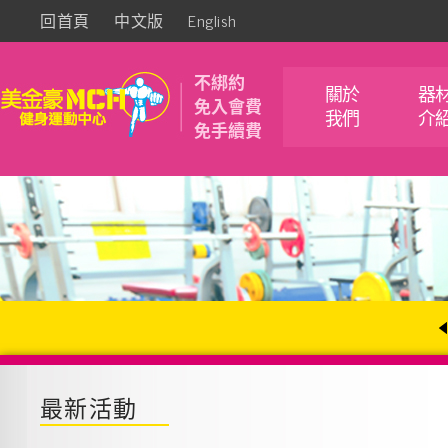
回首頁
中文版
English
不綁約
關於
器
免入會費
我們
介
免手續費
最新活動