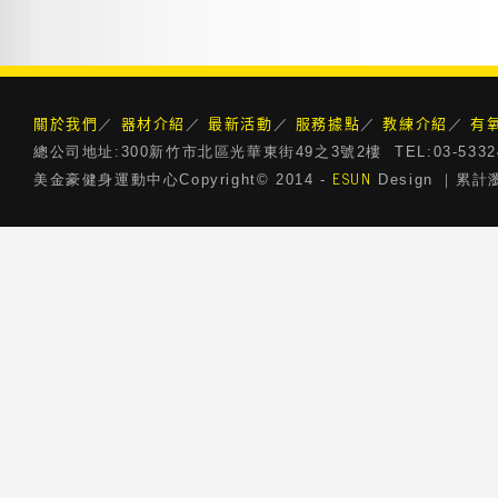
關於我們
器材介紹
最新活動
服務據點
教練介紹
有
／
／
／
／
／
總公司地址:300新竹市北區光華東街49之3號2樓 TEL:03-5332468 
ESUN
美金豪健身運動中心Copyright© 2014 -
Design ｜累