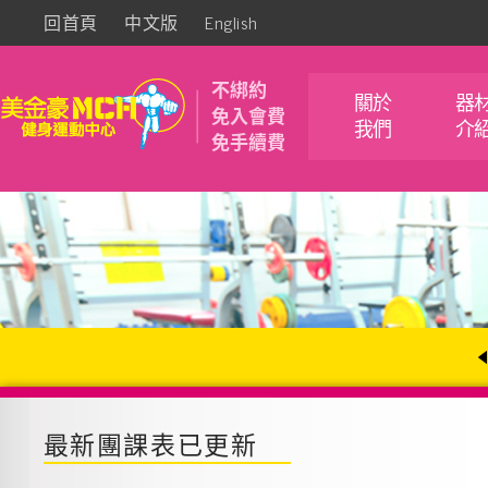
回首頁
中文版
English
不綁約
關於
器
免入會費
我們
介
免手續費
最新團課表已更新