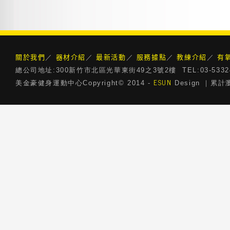
關於我們
器材介紹
最新活動
服務據點
教練介紹
有
／
／
／
／
／
總公司地址:300新竹市北區光華東街49之3號2樓 TEL:03-5332468 
ESUN
美金豪健身運動中心Copyright© 2014 -
Design ｜累