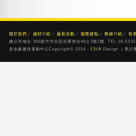
關於我們
器材介紹
最新活動
服務據點
教練介紹
有
／
／
／
／
／
總公司地址:300新竹市北區光華東街49之3號2樓 TEL:03-5332468 
ESUN
美金豪健身運動中心Copyright© 2014 -
Design ｜累