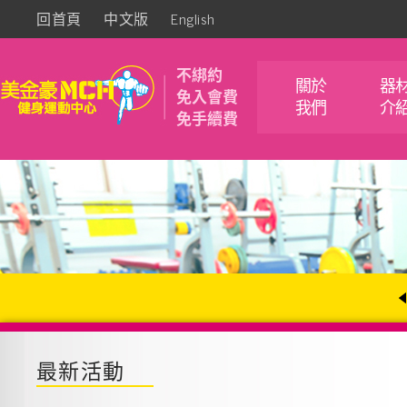
回首頁
中文版
English
不綁約
關於
器
免入會費
我們
介
免手續費
最新活動