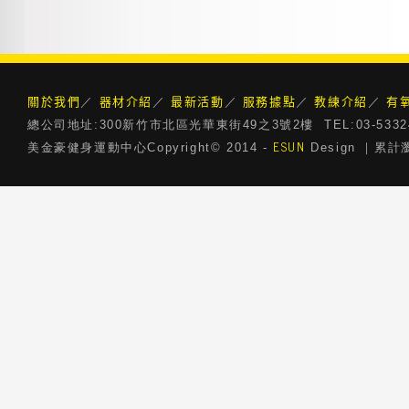
關於我們
器材介紹
最新活動
服務據點
教練介紹
有
／
／
／
／
／
總公司地址:300新竹市北區光華東街49之3號2樓 TEL:03-5332468 
ESUN
美金豪健身運動中心Copyright© 2014 -
Design ｜累