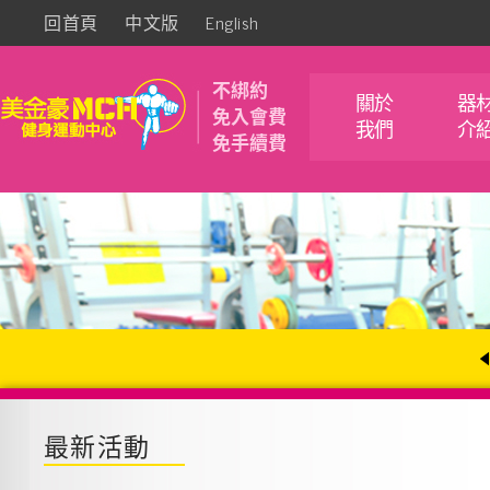
回首頁
中文版
English
不綁約
關於
器
免入會費
我們
介
免手續費
最新活動